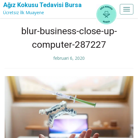
Ağız Kokusu Tedavisi Bursa
Toggl
Ücretsiz İlk Muayene
navig
Skip
blur-business-close-up-
to
content
computer-287227
februari 6, 2020