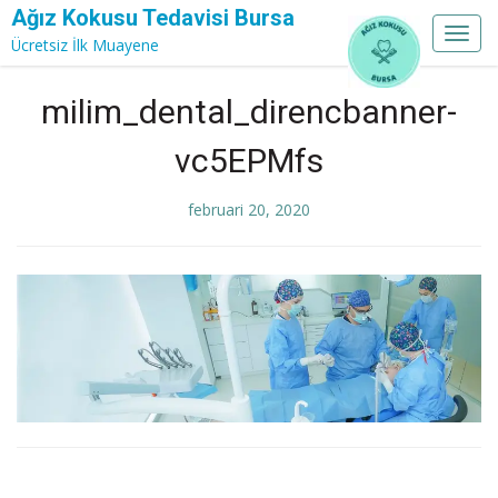
Ağız Kokusu Tedavisi Bursa
Toggl
Ücretsiz İlk Muayene
navig
Skip
milim_dental_direncbanner-
to
content
vc5EPMfs
februari 20, 2020