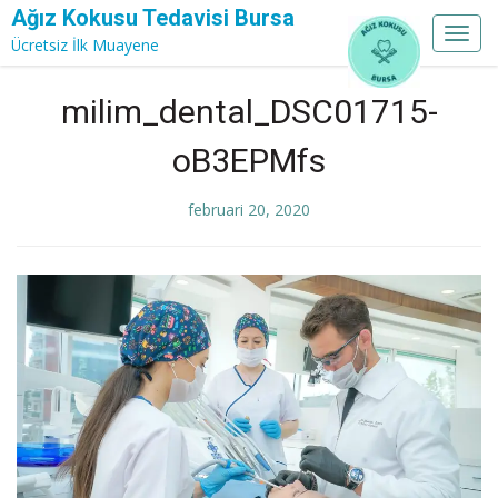
Ağız Kokusu Tedavisi Bursa
Toggl
Ücretsiz İlk Muayene
navig
Skip
milim_dental_DSC01715-
to
content
oB3EPMfs
februari 20, 2020